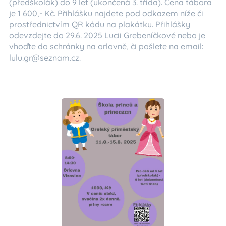
(předškolák) do 9 let (ukončená 3. třída). Cena tábora
je 1 600,- Kč. Přihlášku najdete pod odkazem níže či
prostřednictvím QR kódu na plakátku. Přihlášky
odevzdejte do 29.6. 2025 Lucii Grebeníčkové nebo je
vhoďte do schránky na orlovně, či pošlete na email:
lulu.gr@seznam.cz.